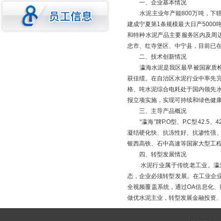
一、企业基本情况
水泥主业年产能800万吨，下辖
建成宁夏第1条规模最大日产500
和特种水泥产品主要服务区内及周边
忠市、红寺堡区、中宁县，目前已
二、技术创新情况
瀛海水泥是我区最早被国家质检总
获佳绩。在自治区水泥行业中率先
格、吨水泥综合电耗处于国内领先
报立项实施，实现可持续和绿色健
三、主导产品概况
“瀛海”牌P.O型、P.C型42.
凝结硬化快、抗冻性好、抗渗性强
银西高铁、石中高速等国家大型工
四、转型发展情况
水泥行业属于传统老工业。瀛海集
态，企业必须转型发展。在工业企业
全视频覆盖系统，通过OA信息化、
做优水泥主业，转型发展金融投资