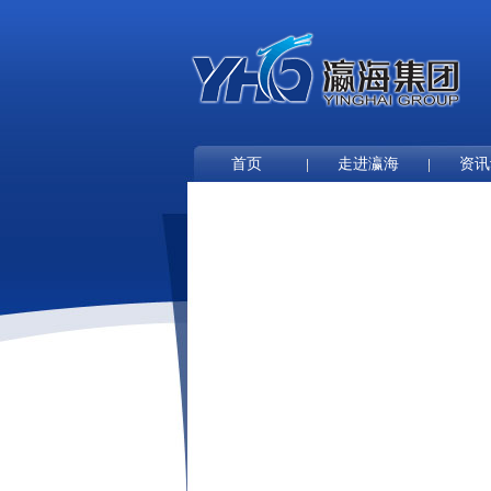
首页
走进瀛海
资讯