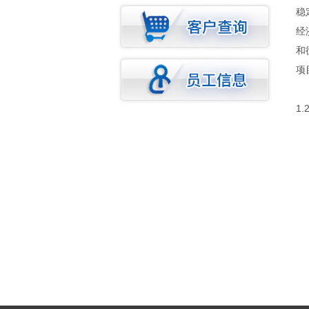
稳
经
和
项
效
1
投
负
联
联
传
信
联
邮