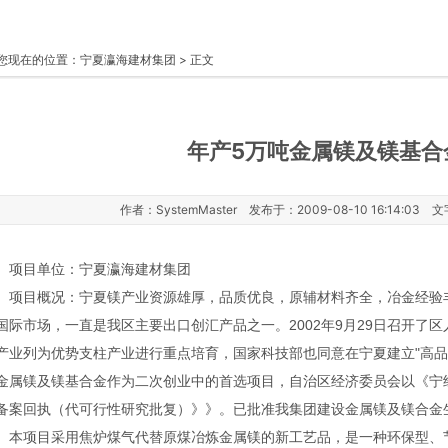
您现在的位置：
宁夏瀛海建材集团
> 正文
年产5万吨金属镁及镁基合
作者：SystemMaster 发布于：2009-08-10 16:14:03 
目单位：宁夏瀛海建材集团
目概况：宁夏镁产业资源雄厚，品质优良，原辅材料齐全，冶金经验丰
国际市场，一直是我区主要出口创汇产品之一。2002年9月29日召开了区
产业列为优势支柱产业进行重点培育，国家科技部也同意在宁夏建立"高品
金属镁及镁基合金作为二次创业中的首选项目，自治区经济委员会以《宁经（
备案回执（代可行性研究批复）》》。已批准我集团建设金属镁及镁合金
项目采用焦炉煤气代替原煤冶炼金属镁的新工艺品，是一种环保型、节