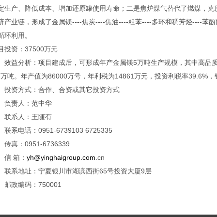
定生产、降低成本、增加还原罐使用寿命；二是焦炉煤气替代了燃煤，克
济产业链，形成了金属镁----焦炭----焦油----粗苯----多环和稠芳烃---
循环利用。
目投资：37500万元
益分析：项目建成后，可形成年产金属镁5万吨生产规模，其中高品质化
.2万吨。年产值为86000万号，年利税为14861万元，投资利税率39.6%，
资方式：合作、合资或其它投资方式
责人：范中华
系人：王随有
系电话：0951-6739103 6725335
真：0951-6736339
 箱：
yh@yinghaigroup.com
.cn
系地址：宁夏银川市湖滨西街65号投资大厦9层
政编码：750001