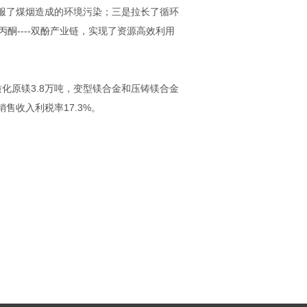
服了煤烟造成的环境污染；三是拉长了循环
-苯酚丙酮----双酚产业链，实现了资源高效利用
原镁3.8万吨，变型镁合金和压铸镁合金
销售收入利税率17.3%。