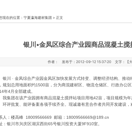
您现在的位置：
宁夏瀛海建材集团
> 正文
银川•金凤区综合产业园商品混凝土搅
作者： 发布于：2012-09-12 15:37:20 文字：【
川 · 金凤综合产业园金凤区加快发展方式转变、调整经济结构、推动经
，规划总用地面积约1500亩，分为商混建材区、物流仓储区、行政办公区
014年4月全部建成。
集团在该产业园拥有商品混凝土搅拌站项目用地42亩，项目规模为年产
、环评批复、能评备案各项手续齐全。现诚邀有意合作者共同开发建设，
系人：楼高峰 18009566669 邮箱：
18009566669@189.cn
址：银川市兴庆区湖滨西街65号银川投资大厦9F910室。