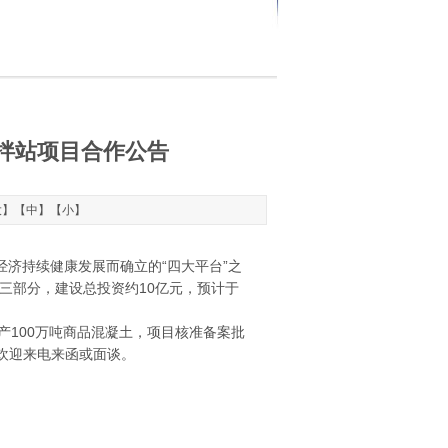
拌站项目合作公告
大
】【
中
】【
小
】
济持续健康发展而确立的“四大平台”之
三部分，建设总投资约10亿元，预计于
100万吨商品混凝土，项目核准备案批
欢迎来电来函或面谈。