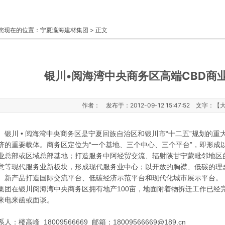
您现在的位置：
宁夏瀛海建材集团
> 正文
银川•阅海湾中央商务区高端CBD商
作者： 发布于：2012-09-12 15:47:52 文字：【
川 • 阅海湾中央商务区是宁夏回族自治区和银川市“十二五”规划的重
济的重要载体。商务区定位为“一个基地、三个中心、三个平台”，即形成
业总部或区域总部基地；打造服务中阿经贸交流、辐射陕甘宁蒙毗邻地区
意等现代服务业新板块，形成现代服务业中心；以开放的胸襟、低碳的理
产品打造国际交流平台、低碳经济示范平台和现代化城市展示平台。
集团在银川阅海湾中央商务区拥有地产100亩，地面附着物拆迁工作已经
来电来函或面谈。
系人：楼高峰 18009566669 邮箱：
18009566669@189.cn