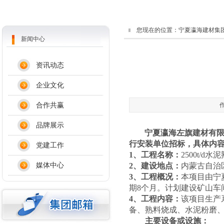
您现在的位置：
宁夏瀛海建材集
新闻中心
资讯动态
企业文化
合作共赢
作
品牌展示
宁夏瀛海左旗建材有
行安装单位招标，具体内
党建工作
1
、工程名称：
2500t/d
水泥
媒体中心
2
、建设地点：
内蒙古自治
3
、工程概况：
本项目由宁
期
8
个月。计划建设矿山车
4
、工程内容：
该项目生产
备、熟料烧成、水泥粉磨
主要设备或设施：