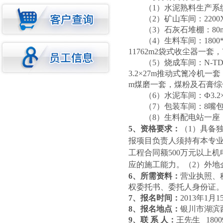
（
1
）水泥熟料生产系
（
2
）矿山车间：
2200
（
3
）石灰石堆棚：
80
（
4
）生料车间：
1800
11762m2
袋式收尘器一套，
（
5
）烧成车间：
N-TD
3.2
×
27m
推动式篦冷机一套
m
煤磨一套，煤粉及石膏综
（
6
）水泥车间：Ф
3.2
（
7
）包装车间：
8
嘴
（
8
）生料配电站一座
5
、资格要求：
（
1
）具备
报项目负责人须持有本专
工程合同额
500
万元以上机
应的施工能力。（
2
）外地
6
、所需资料：
营业执照、
权委托书、委托人身份证
7
、报名时间：
2013
年
1
月
1
8
、报名地点：
银川市湖滨
9
、联 系 人：
王先生
1800