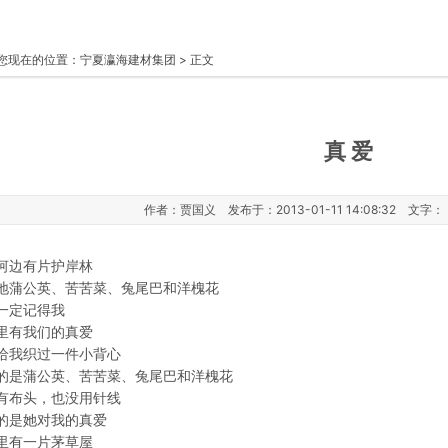
您现在的位置：
宁夏瀛海建材集团
> 正文
真 爱
作者：贾国义 发布于：2013-01-11 14:08:32 文字：
河边有片护岸林
地蒲公英、苦苦菜、兔尾巴和洋槐花
一定记得我
里有我们的真爱
给我织过一件小背心
的是蒲公英、苦苦菜、兔尾巴和洋槐花
有布头，也没用针线
的是她对我的真爱
里有一片茅草屋