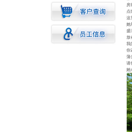
房
点
这
她
盛
放
我
你
蒲
请
她