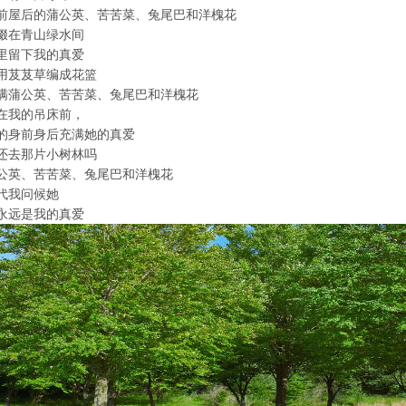
前屋后的蒲公英、苦苦菜、兔尾巴和洋槐花
缀在青山绿水间
里留下我的真爱
用芨芨草编成花篮
满蒲公英、苦苦菜、兔尾巴和洋槐花
在我的吊床前，
的身前身后充满她的真爱
还去那片小树林吗
公英、苦苦菜、兔尾巴和洋槐花
代我问候她
永远是我的真爱