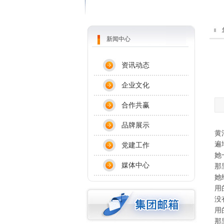
新闻中心
资讯动态
企业文化
合作共赢
品牌展示
黄
遍
党建工作
她
媒体中心
那
她
用
没
用
那