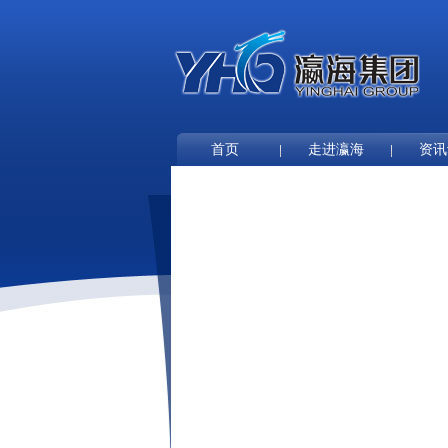
首页
走进瀛海
资讯