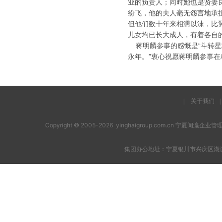
业的负责人；同时她也是贤妻
纷飞，他的夫人毫无怨言地承
但他们数十年来相濡以沫，比
儿女均已长大成人，有着各自
蒋明麟参事的感慨是“斗转星移
永年。”衷心祝愿蒋明麟参事
|
关于我们
|
Copyright © 2005-2026 yinghaigroup.com.cn 宁夏阅
集团办公地址：宁夏银川市兴庆区湖滨西街