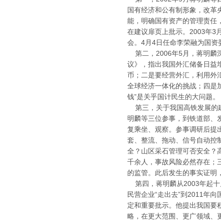
国有经济和公有制形象，改革
能，明确国有资产的管理责任
在建议扉页上批示。2003年
会。4月4日任命李荣融为国
第二，2006年5月，蒋明
议》，指出我国外汇储备日益
币；二是要经营外汇，利用外
全球经济一体化的挑战；四是
钱”是关乎国计民生的大问题。
第三，关于我国高铁发展的建
明麟等三位参事，到铁道部、
复乘坐、观察。参事调研后提出
套、整流、拖动、信号自动控
全？山区采石管理可否安全？
千余人，事故风险必然存在；
的监管。此后发生的事实证明
第四，蒋明麟从2003年起十
民营企业“走出去”到2011
定和重要批示。他提出我国要
略，在更大范围、更广领域、