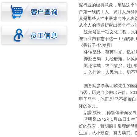
泥行业的经典意象，阐述这个
产第一线的工人、设计人员群
其是那些人性中最难向外人表
从个人的境遇折射出整个行业
这无疑是一项文化工程，只有
迎行业内有志于这一工程的职
《香行子·忆岁月》
斗转星移，荏苒时光。忆岁月
奔赴巴蜀，几经磨难。沐风雨
返还津城，终回故乡。赴伊国
走入仕途，人民为上。切不可
国务院参事蒋明麟先生的座右
与否，历史自会做出评价。20
甲子马年，他正是“马不扬鞭
怀的岁月。
启蒙成长—-德智体全面发
蒋明麟1942年1月15日出
好的教育，蒋明麟非常理解母亲
生涯，从小勤奋、努力读书。