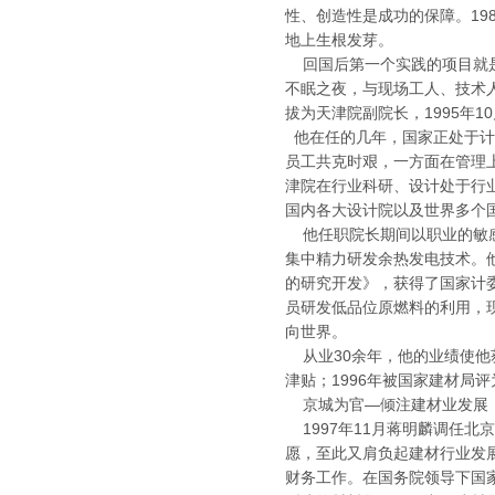
性、创造性是成功的保障。19
地上生根发芽。
回国后第一个实践的项目就是江
不眠之夜，与现场工人、技术
拔为天津院副院长，1995年
他在任的几年，国家正处于计
员工共克时艰，一方面在管理
津院在行业科研、设计处于行
国内各大设计院以及世界多个
他任职院长期间以职业的敏感
集中精力研发余热发电技术。他
的研究开发》，获得了国家计
员研发低品位原燃料的利用，
向世界。
从业30余年，他的业绩使他获
津贴；1996年被国家建材局
京城为官—倾注建材业发展
1997年11月蒋明麟调任
愿，至此又肩负起建材行业发
财务工作。在国务院领导下国