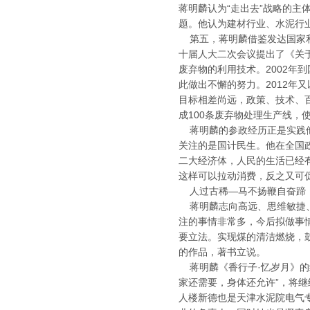
蒋明麟认为“走出去”战略的主
题。他认为建材行业、水泥行业
第五，蒋明麟借鉴发达国家利
十届人大二次会议提出了《关于
废弃物的利用技术。2002年
此做出不懈的努力。2012年
目标相差尚远，政策、技术、百
成100条废弃物处理生产线
蒋明麟的参政经历正是实践他“
关注的是国计民生。他在全国
二大经济体，人民的生活已经
这样可以拉动消费，反之又可
人过古稀—马不扬鞭自奋蹄
蒋明麟志向高远、思维敏捷、
注的事情非常多，今后拟做事
要立法。实现煤的清洁燃烧，
的作品，著书立说。
蒋明麟《香行子·忆岁月》的结
家还需要，身体还允许”，将
人楼新德也是天津水泥院电气专