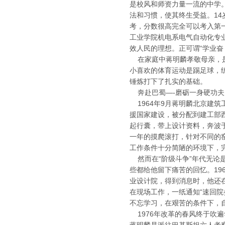
是校风和师资力量一流的中学
法和习惯，使其终生受益。14
考，分数很高完全可以考入第
工业学院机电系电气自动化专
效人民的理想。正可谓“学业奋
在家庭中蒋明麟孝敬母亲，是
小喜欢的体育运动是踢足球，
锤炼打下了扎实的基础。
奔赴巴蜀—-磨砺一身硬功
1964年9月蒋明麟北京建筑
援国家建设，被分配到建工部
起行囊，带上设计资料，奔波
一年的摸爬滚打，针对不同的
工作条件十分简陋的环境下，
然而在“阶级斗争”年代无论
些都给他留下痛苦的回忆。19
业设计院，得到消息时，他还在
在现场工作，一纸通知“速回
不忘学习，在艰苦的条件下，
1976年改革的春风终于吹遍