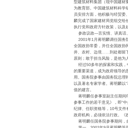
型建筑材料集团（现中国建材
为教育部。中国建筑材料科学
员安排方面，他积极与经贸委
麟完成了国家建材局党组交给
执行党和政府方针政策，以及
参政议政—言实情、讲真话
2001年1月蒋明麟调任国
全国政协常委，并任全国政协
井、农村、边境……到处都留下
原则；敢于担当风险，是他为
经过50多年的探索和实践，
的重要渠道，成为政府领导的
用。国务院参事由国务院总理
以及著名专家学者。蒋明麟以
值的建言。
蒋明麟任参事室副主任期间印
参事工作的若干意见》，即“中
纪律、任职资格等，10号文件
政府机构，必须依法行政。《
蒋明麟任国务院参事期间，自
第一，2002年9月蒋明麟