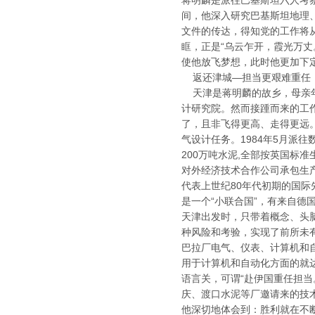
蒋明麟是派往巴基斯坦六人考
间，他深入研究巴基斯坦地理
文件的传达，得知党的工作将
眶，正是“乌云乍开，霞光万丈
使他放飞梦想，此时他更加下
返还津城—担当更艰难重
天津是蒋明麟的故乡，母亲年
计研究院。然而接踵而来的工
了，且非飞得更高、走得更远。
气设计任务。1984年5月派
200万吨水泥,全部按英国标
对外经济技术合作公司承包生
代表上世纪80年代初期的国
是一个“小联合国”，有来自
天津出发时，只带着概念、头
种风险和考验，实现了前所未
巴拉厂电气、仪表、计算机和自
用于计算机和自动化方面的就达
语言关，可谓“赴伊国重任担
庆、渡口水泥等厂邀请来的技
他深切地体会到：胜利就在不