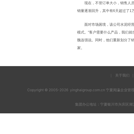
现在，不管订单大小，销售人员都
销量逐渐回升，其中有6天超过了1
面对市场困境，该公司水泥经营部
模式。“客户需要什么产品，我们就
魏连强说。同时，他们重新划分了销
家。
|
关于我们
|
Copyright © 2005-2026 yinghaigroup.com.cn 宁夏阅
集团办公地址：宁夏银川市兴庆区湖滨西街