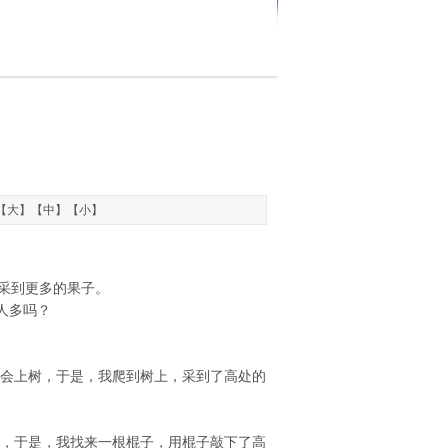
【
大
】【
中
】【
小
】
采到更多的果子。
人多吗？
我会上树，于是，我爬到树上，采到了高处的
到，于是，我找来一根棍子，用棍子敲下了高