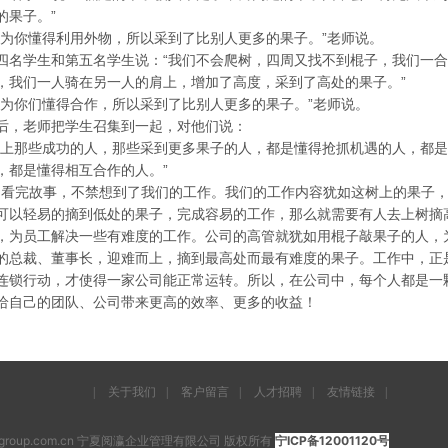
的果子。”
因为你懂得利用外物，所以采到了比别人更多的果子。”老师说。
四名学生和第五名学生说：“我们不会爬树，四周又找不到棍子，我们一
，我们一人骑在另一人的肩上，增加了高度，采到了高处的果子。”
因为你们懂得合作，所以采到了比别人更多的果子。”老师说。
后，老师把学生召集到一起，对他们说：
世上那些成功的人，那些采到更多果子的人，都是懂得抢抓机遇的人，都
，都是懂得相互合作的人。”
完故事，不禁想到了我们的工作。我们的工作内容犹如这树上的果子，
可以轻易的摘到低处的果子，完成容易的工作，那么就需要有人去上树摘
，为员工解决一些有难度的工作。公司的高管就犹如用棍子敲果子的人，
的总裁、董事长，迎难而上，摘到最高处而最有难度的果子。工作中，正
连锁行动，才使得一家公司能正常运转。所以，在公司中，每个人都是一
给自己的团队、公司带来更高的效率、更多的收益！
|
关于我们
|
客户留言
|
人才招聘
|
友情链接
|
inghaigroup.com.cn 宁夏阅瀛企业管理有限公司 版权所有
宁ICP备12001120号