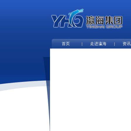
首页
走进瀛海
资讯