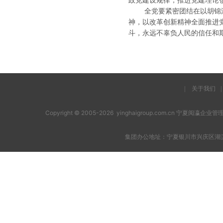
政党建设规律，推进党建理论
全党要紧密团结在以胡锦涛
神，以改革创新精神全面推进
斗，永远不辜负人民的信任和
|
关于我们
|
Copyright © 2005-2026 yinghaigroup.com.cn 宁夏阅
集团办公地址：宁夏银川市兴庆区湖滨西街