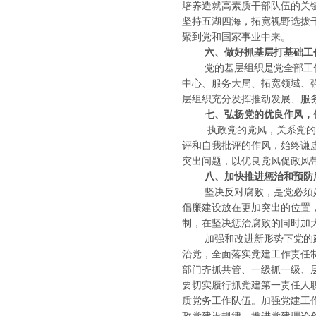
培养造就高素质干部队伍的关
坚持五湖四海，拓宽视野选拔
聚到党和国家事业中来。
六、做好抓基层打基础工
党的基层组织是党全部工作
中心、服务大局、拓宽领域、
层组织充分发挥推动发展、服
七、弘扬党的优良作风，
执政党的党风，关系党的形
评和自我批评的作风，始终谦
突出问题，以优良党风促政风
八、加快推进惩治和预防
坚决反对腐败，是党必须始
倡廉建设放在更加突出的位置
制，在坚决惩治腐败的同时加
加强和改进新形势下党的建
治党，全面落实党建工作责任
部门齐抓共管、一级抓一级、
要切实履行抓党建第一责任人
质党务工作队伍。加强党建工